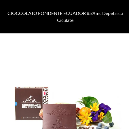
CIOCCOLATO FONDENTE ECUADOR 85%mc Depetris...i
Ciculaté