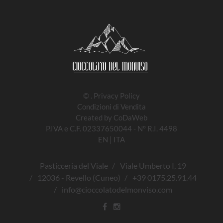
©
.
Privacy Policy
Condizioni di Vendita
Created by
CoDaWeb
P.IVA e C.F. 02337650044 - N° R.I. 4498
EN
|
ITA
Pasticceria del Viale
Viale Umberto I, 19
12036 - Revello (Cuneo)
+39 0175.25.91.44
info@cioccolatodelmonviso.com